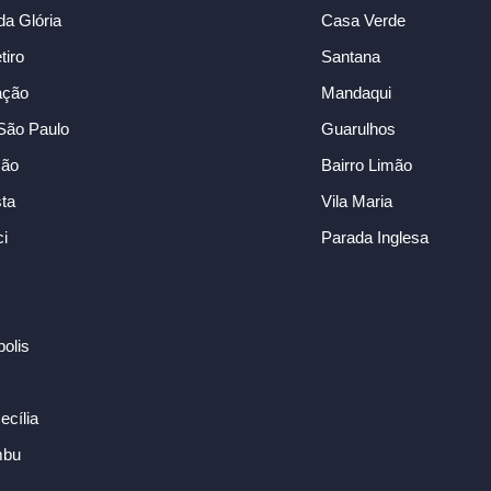
da Glória
Casa Verde
iro
Santana
ação
Mandaqui
São Paulo
Guarulhos
ção
Bairro Limão
sta
Vila Maria
i
Parada Inglesa
polis
ecília
mbu