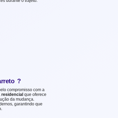
es durante o trajeto.
rreto ?
 pelo compromisso com a
residencial
que oferece
cução da mudança.
ernos, garantindo que
o.