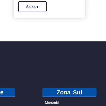
Saiba +
te
Zona Sul
Morumbi