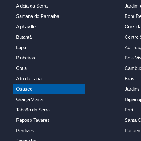
Aldeia da Serra
Jardim 
Santana do Parnaíba
Bom Ret
Alphaville
Consol
Butantã
Centro 
Lapa
Aclima
Pinheiros
Bela Vi
Cotia
Cambuc
Alto da Lapa
Brás
Osasco
Jardins
Granja Viana
Higienó
Taboão da Serra
Pari
Raposo Tavares
Santa C
Perdizes
Pacae
Jaguaribe