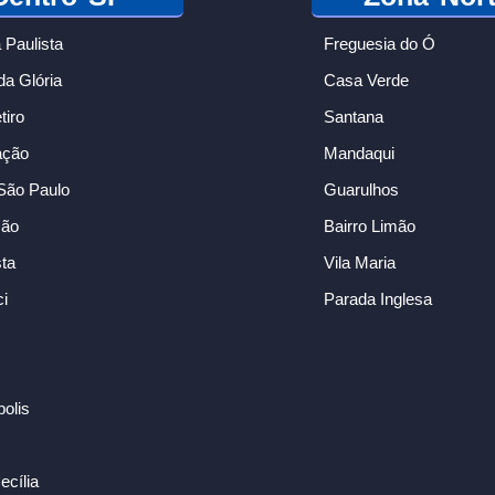
 Paulista
Freguesia do Ó
da Glória
Casa Verde
iro
Santana
ação
Mandaqui
São Paulo
Guarulhos
ção
Bairro Limão
sta
Vila Maria
i
Parada Inglesa
polis
ecília