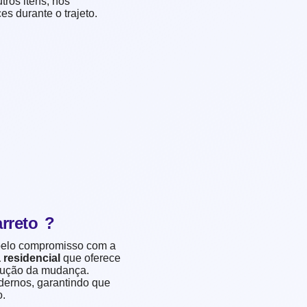
tros itens, nós
es durante o trajeto.
rreto ?
 pelo compromisso com a
residencial
que oferece
cução da mudança.
ernos, garantindo que
o.