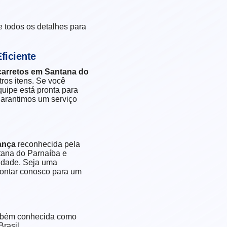
 todos os detalhes para
ficiente
carretos em Santana do
ros itens. Se você
quipe está pronta para
garantimos um serviço
ança
reconhecida pela
tana do Parnaíba e
idade. Seja uma
contar conosco para um
bém conhecida como
rasil.