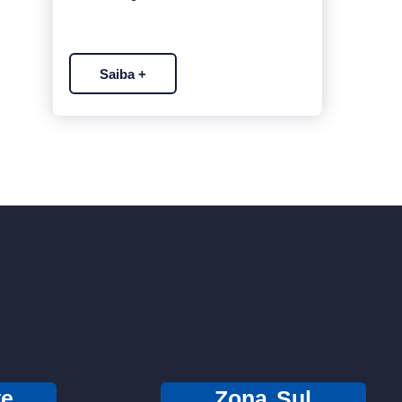
Saiba +
te
Zona Sul