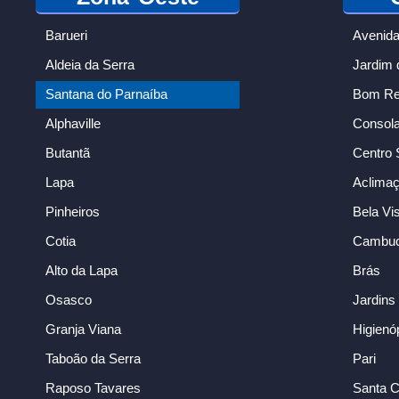
Barueri
Avenida
Aldeia da Serra
Jardim 
Santana do Parnaíba
Bom Ret
Alphaville
Consol
Butantã
Centro 
Lapa
Aclima
Pinheiros
Bela Vi
Cotia
Cambuc
Alto da Lapa
Brás
Osasco
Jardins
Granja Viana
Higienó
Taboão da Serra
Pari
Raposo Tavares
Santa C