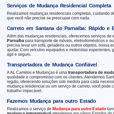
Serviços de Mudança Residencial Completa
Realizamos mudanças residenciais completas, cuidando de
que você não precise se preocupar com nada.
Carreto em Santana do Parnaíba: Rápido e E
Além das mudanças residenciais, oferecemos serviços de
Parnaíba
para transporte de móveis, eletrodomésticos e out
precisa levar um sofá, geladeira ou outros objetos, nossa e
ajudar. Com veículos equipados e motoristas experientes, 
ágil e seguro.
Transportadora de Mudança Confiável
A AL Carretos e Mudanças é uma
transportadora de mud
qualidade e compromisso com os clientes. Atendemos San
região, oferecendo soluções sob medida para cada necess
mudança residencial ou um serviço de carreto, você pode 
trabalho impecável.
Fazemos Mudança para outro Estado
Realizamos o serviço de
Mudança para outro Estado
tam
mudança interestadual
atendemos em vários Estados do B